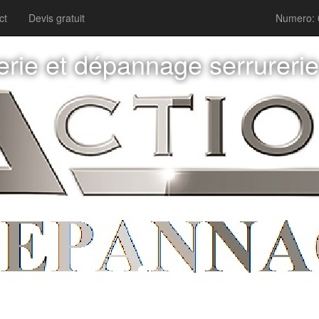
ct
Devis gratuit
Numero: 
erie et dépannage serrureri