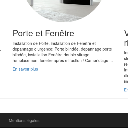
Porte et Fenêtre
V
r
Installation de Porte, installation de Fenêtre et
,
depannage d'urgence: Porte blindée, depannage porte
In
blindée, installation Fenêtre double vitrage,
st
remplacement fenetre apres effraction / Cambriolage ...
re
En savoir plus
In
él
in
En
t
Mentions légales