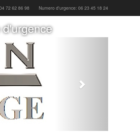
04 72 62 86 98
Numero d'urgence: 06 23 45 18 24
e d'urgence
Next