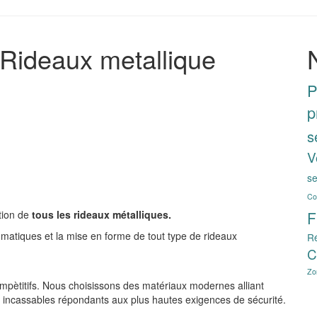
: Rideaux metallique
P
p
s
V
se
Co
ation de
tous les rideaux métalliques.
F
omatiques et la mise en forme de tout type de rideaux
Ré
C
Zo
ompètitifs. Nous choisissons des matériaux modernes alliant
es incassables répondants aux plus hautes exigences de sécurité.