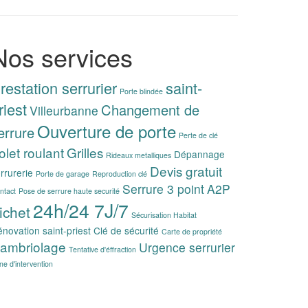
Nos services
restation serrurier
saint-
Porte blindée
riest
Changement de
Villeurbanne
Ouverture de porte
errure
Perte de clé
olet roulant
Grilles
Dépannage
Rideaux metalliques
Devis gratuit
rrurerie
Porte de garage
Reproduction clé
Serrure 3 point
A2P
ntact
Pose de serrure haute securité
24h/24 7J/7
ichet
Sécurisation Habitat
novation saint-priest
Clé de sécurité
Carte de propriété
ambriolage
Urgence serrurier
Tentative d'éffraction
ne d'intervention