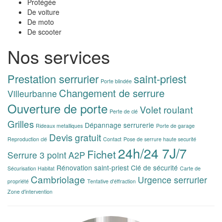
Protégée
De voiture
De moto
De scooter
Nos services
Prestation serrurier
saint-priest
Porte blindée
Changement de serrure
Villeurbanne
Ouverture de porte
Volet roulant
Perte de clé
Grilles
Dépannage serrurerie
Rideaux metalliques
Porte de garage
Devis gratuit
Reproduction clé
Contact
Pose de serrure haute securité
24h/24 7J/7
Fichet
Serrure 3 point
A2P
Rénovation saint-priest
Clé de sécurité
Sécurisation Habitat
Carte de
Cambriolage
Urgence serrurier
propriété
Tentative d'éffraction
Zone d'intervention